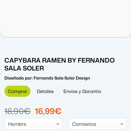
CAPYBARA RAMEN BY FERNANDO
SALA SOLER
Diseñado por:
Fernando Sala Soler Design
Comprar
Detalles
Envíos y Garantía
El
El
18,90
€
16,99
€
precio
precio
original
actual