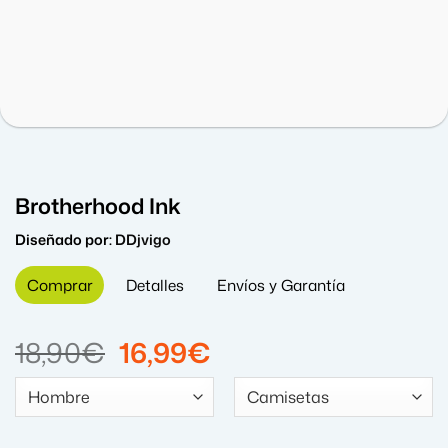
Brotherhood Ink
Diseñado por:
DDjvigo
Comprar
Detalles
Envíos y Garantía
El
El
18,90
€
16,99
€
precio
precio
original
actual
era:
es: