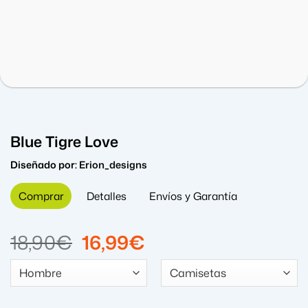
Blue Tigre Love
Diseñado por:
Erion_designs
Comprar
Detalles
Envíos y Garantía
El
El
18,90
€
16,99
€
precio
precio
original
actual
era:
es: