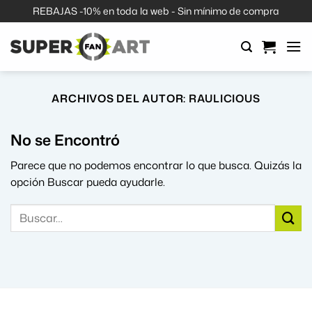
Saltar
REBAJAS -10% en toda la web - Sin mínimo de compra
al
contenido
ARCHIVOS DEL AUTOR:
RAULICIOUS
No se Encontró
Parece que no podemos encontrar lo que busca. Quizás la
opción Buscar pueda ayudarle.