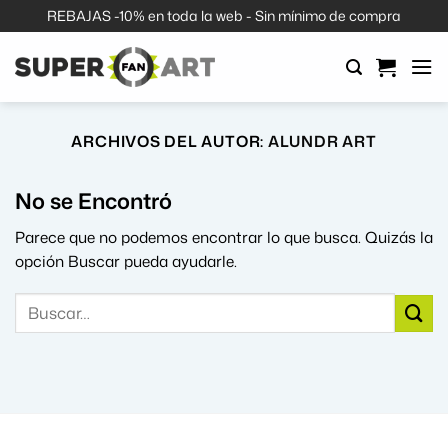
Saltar
REBAJAS -10% en toda la web - Sin mínimo de compra
al
contenido
ARCHIVOS DEL AUTOR:
ALUNDR ART
No se Encontró
Parece que no podemos encontrar lo que busca. Quizás la
opción Buscar pueda ayudarle.