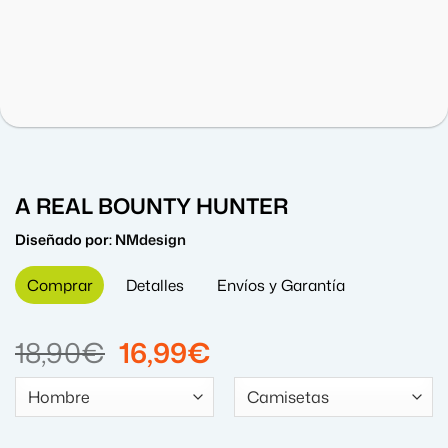
A REAL BOUNTY HUNTER
Diseñado por:
NMdesign
Comprar
Detalles
Envíos y Garantía
El
El
18,90
€
16,99
€
precio
precio
original
actual
era:
es: