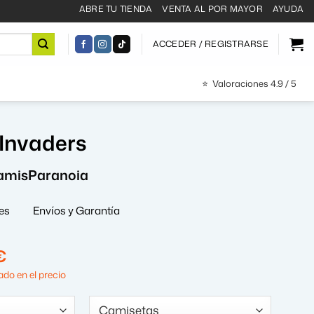
ABRE TU TIENDA
VENTA AL POR MAYOR
AYUDA
ACCEDER / REGISTRARSE
⭐
Valoraciones 4.9 / 5
 Invaders
amisParanoia
es
Envíos y Garantía
El
€
precio
do en el precio
al
actual
es: