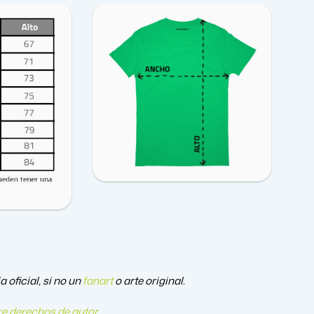
 oficial, si no un
fanart
o arte original.
e derechos de autor
.