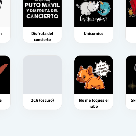
n
Disfruta del
Unicornios
concierto
e
2CV (oscuro)
No me toques el
Sk
rabo