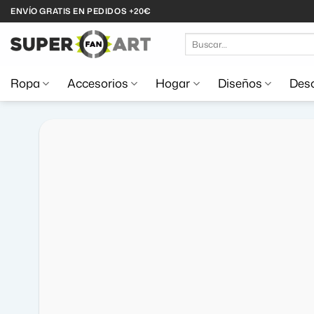
Saltar
ENVÍO GRATIS EN PEDIDOS +20€
al
Buscar
contenido
por:
Ropa
Accesorios
Hogar
Diseños
Desc