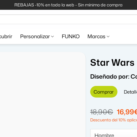
REBAJAS -10% en toda la web - Sin mínimo de compra
ubrir
Personalizar
FUNKO
Marcas
Star Wars
Diseñado por:
C
Comprar
Detall
El
18,90
€
16,99
precio
Descuento del 10% aplica
origin
era: