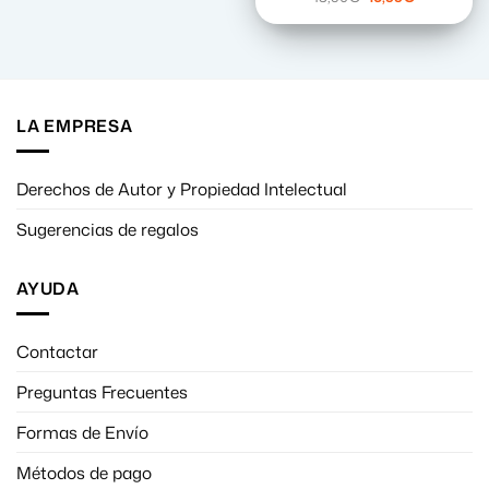
precio
precio
original
actual
era:
es:
18,90€.
16,99€.
LA EMPRESA
Derechos de Autor y Propiedad Intelectual
Sugerencias de regalos
AYUDA
Contactar
Preguntas Frecuentes
Formas de Envío
Métodos de pago