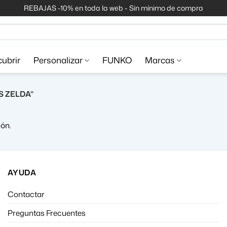
REBAJAS -10% en toda la web - Sin mínimo de compra
ubrir
Personalizar
FUNKO
Marcas
 ZELDA”
ón.
AYUDA
Contactar
Preguntas Frecuentes