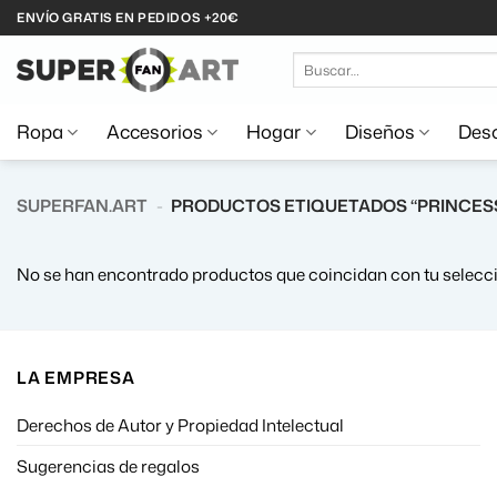
Saltar
ENVÍO GRATIS EN PEDIDOS +20€
al
Buscar
contenido
por:
Ropa
Accesorios
Hogar
Diseños
Desc
SUPERFAN.ART
-
PRODUCTOS ETIQUETADOS “PRINCESS
No se han encontrado productos que coincidan con tu selecci
LA EMPRESA
Derechos de Autor y Propiedad Intelectual
Sugerencias de regalos