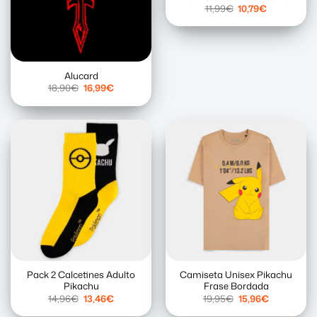
El
El
11,99
€
10,79
€
precio
precio
original
actual
era:
es:
11,99€.
10,79€.
Alucard
El
El
18,90
€
16,99
€
precio
precio
original
actual
era:
es:
18,90€.
16,99€.
Pack 2 Calcetines Adulto
Camiseta Unisex Pikachu
Pikachu
Frase Bordada
El
El
El
El
14,96
€
13,46
€
19,95
€
15,96
€
precio
precio
precio
precio
original
actual
original
actual