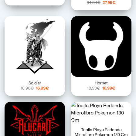
precio
precio
El
El
34,94
€
27,95
€
original
actual
precio
precio
era:
es:
original
actual
18,90€.
16,99€.
era:
es:
34,94€.
27,95€.
Soldier
Hornet
El
El
El
El
18,90
€
16,99
€
18,90
€
16,99
€
precio
precio
precio
precio
original
actual
original
actual
era:
es:
era:
es:
18,90€.
16,99€.
18,90€.
16,99€.
Toalla Playa Redonda
Microfibra Pokemon 130 Cm