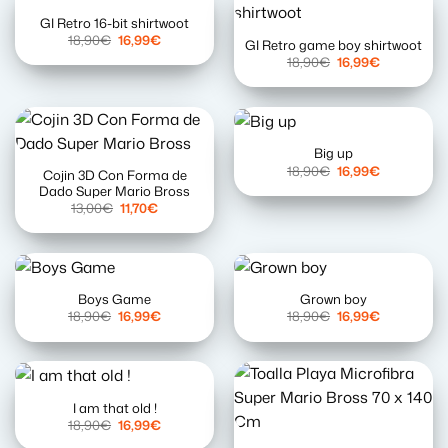
GI Retro 16-bit shirtwoot
El
El
18,90
€
16,99
€
GI Retro game boy shirtwoot
precio
precio
El
El
18,90
€
16,99
€
original
actual
precio
precio
era:
es:
original
actual
18,90€.
16,99€.
era:
es:
18,90€.
16,99€.
Big up
El
El
18,90
€
16,99
€
Cojin 3D Con Forma de
precio
precio
Dado Super Mario Bross
original
actual
El
El
13,00
€
11,70
€
era:
es:
precio
precio
18,90€.
16,99€.
original
actual
era:
es:
13,00€.
11,70€.
Boys Game
Grown boy
El
El
El
El
18,90
€
16,99
€
18,90
€
16,99
€
precio
precio
precio
precio
original
actual
original
actual
era:
es:
era:
es:
18,90€.
16,99€.
18,90€.
16,99€.
I am that old !
El
El
18,90
€
16,99
€
precio
precio