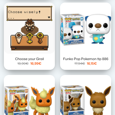
era:
es:
era:
es:
18,90€.
16,99€.
18,90€.
16,99€.
Choose your Grail
Funko Pop Pokemon tip 886
El
El
El
El
18,90
€
16,99
€
17,94
€
16,15
€
precio
precio
precio
precio
original
actual
original
actual
era:
es:
era:
es:
18,90€.
16,99€.
17,94€.
16,15€.