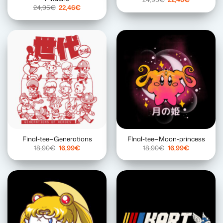
precio
precio
El
El
24,95
€
22,46
€
original
actual
precio
precio
era:
es:
original
actual
24,95€.
22,46€.
era:
es:
24,95€.
22,46€.
Final-tee—Generations
FInal-tee—Moon-princess
El
El
El
El
18,90
€
16,99
€
18,90
€
16,99
€
precio
precio
precio
precio
original
actual
original
actual
era:
es:
era:
es:
18,90€.
16,99€.
18,90€.
16,99€.