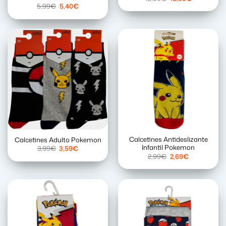
precio
precio
El
El
5,99
€
5,40
€
original
actual
precio
precio
era:
es:
original
actual
18,90€.
16,99€.
era:
es:
5,99€.
5,40€.
Calcetines Antideslizante
Calcetines Adulto Pokemon
Infantil Pokemon
El
El
3,99
€
3,59
€
precio
precio
El
El
2,99
€
2,69
€
original
actual
precio
precio
era:
es:
original
actual
3,99€.
3,59€.
era:
es:
2,99€.
2,69€.