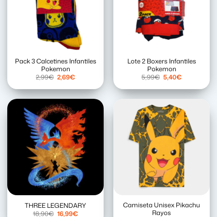
Pack 3 Calcetines Infantiles
Lote 2 Boxers Infantiles
Pokemon
Pokemon
El
El
El
El
2,99
€
2,69
€
5,99
€
5,40
€
precio
precio
precio
precio
original
actual
original
actual
era:
es:
era:
es:
2,99€.
2,69€.
5,99€.
5,40€.
Camiseta Unisex Pikachu
THREE LEGENDARY
Rayos
El
El
18,90
€
16,99
€