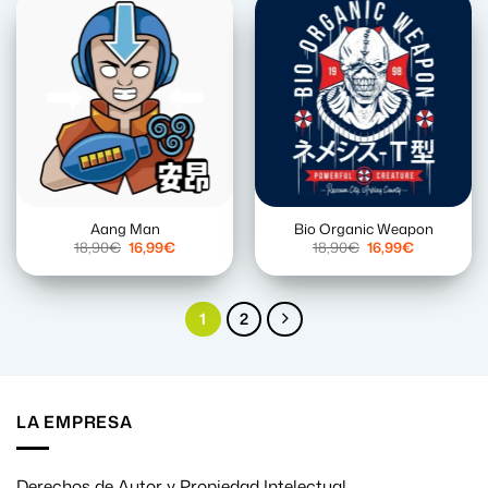
Aang Man
Bio Organic Weapon
El
El
El
El
18,90
€
16,99
€
18,90
€
16,99
€
precio
precio
precio
precio
original
actual
original
actual
era:
es:
era:
es:
18,90€.
16,99€.
18,90€.
16,99€.
1
2
LA EMPRESA
Derechos de Autor y Propiedad Intelectual