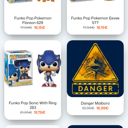
Funko Pop Pokemon
Funko Pop Pokemon Eevee
Flareon 629
577
El
El
El
El
17,94
€
16,15
€
17,94
€
16,15
€
precio
precio
precio
precio
original
actual
original
actual
era:
es:
era:
es:
17,94€.
16,15€.
17,94€.
16,15€.
Funko Pop Sonic With Ring
Danger Malboro
283
El
El
18,90
€
16,99
€
precio
precio
El
El
21,95
€
19,76
€
original
actual
precio
precio
era:
es:
original
actual
18,90€.
16,99€.
era:
es:
21,95€.
19,76€.