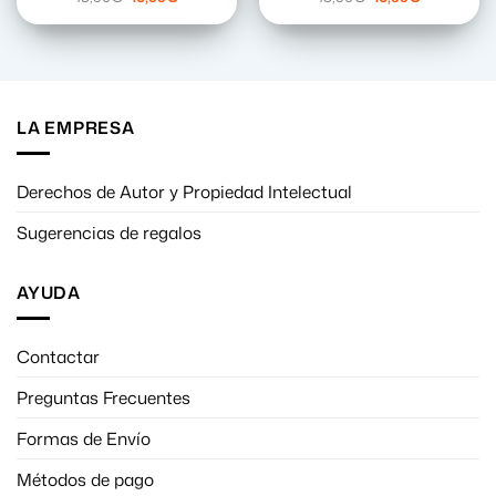
precio
precio
precio
precio
original
actual
original
actual
era:
es:
era:
es:
18,90€.
16,99€.
18,90€.
16,99€.
LA EMPRESA
Derechos de Autor y Propiedad Intelectual
Sugerencias de regalos
AYUDA
Contactar
Preguntas Frecuentes
Formas de Envío
Métodos de pago