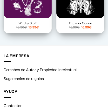
Witchy Stuff
Thulsa – Conan
El
El
El
El
18,90
€
16,99
€
18,90
€
16,99
€
precio
precio
precio
precio
original
actual
original
actual
era:
es:
era:
es:
18,90€.
16,99€.
18,90€.
16,99€.
LA EMPRESA
Derechos de Autor y Propiedad Intelectual
Sugerencias de regalos
AYUDA
Contactar