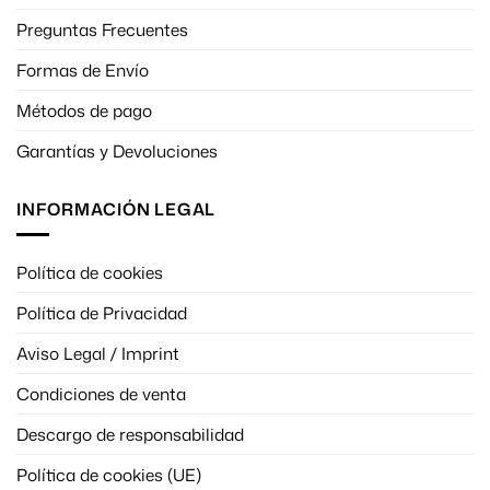
Preguntas Frecuentes
Formas de Envío
Métodos de pago
Garantías y Devoluciones
INFORMACIÓN LEGAL
Gestiona tu privacidad
Política de cookies
Política de Privacidad
Utilizamos tecnologías como las cookies para almacenar y/o
acceder a la información del dispositivo. Lo hacemos para
Aviso Legal / Imprint
mejorar la experiencia de navegación y para mostrar anuncios
personalizados. El consentimiento a estas tecnologías nos
Condiciones de venta
permitirá procesar datos como el comportamiento de
navegación o los ID's únicos en este sitio. No consentir o retirar
Descargo de responsabilidad
el consentimiento, puede afectar negativamente a ciertas
Política de cookies (UE)
características y funciones.