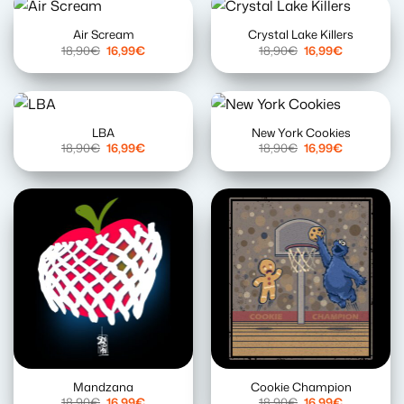
Air Scream
Crystal Lake Killers
El
El
El
El
18,90
€
16,99
€
18,90
€
16,99
€
precio
precio
precio
precio
original
actual
original
actual
era:
es:
era:
es:
18,90€.
16,99€.
18,90€.
16,99€.
LBA
New York Cookies
El
El
El
El
18,90
€
16,99
€
18,90
€
16,99
€
precio
precio
precio
precio
original
actual
original
actual
era:
es:
era:
es:
18,90€.
16,99€.
18,90€.
16,99€.
Mandzana
Cookie Champion
El
El
El
El
18,90
€
16,99
€
18,90
€
16,99
€