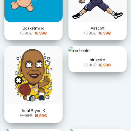
Basketmind
Airscott
El
El
El
El
18,90
€
16,99
€
18,90
€
16,99
€
precio
precio
precio
precio
original
actual
original
actual
era:
es:
era:
es:
18,90€.
16,99€.
18,90€.
16,99€.
airheeler
El
El
18,90
€
16,99
€
precio
precio
original
actual
era:
es:
18,90€.
16,99€.
kobi Bryan X
El
El
18,90
€
16,99
€
precio
precio
original
actual
era:
es:
18,90€.
16,99€.