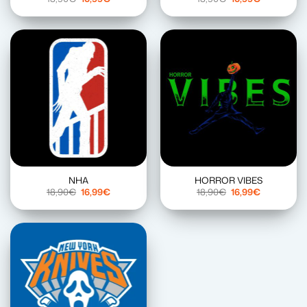
precio
precio
precio
precio
original
actual
original
actual
era:
es:
era:
es:
18,90€.
16,99€.
18,90€.
16,99€.
NHA
HORROR VIBES
El
El
El
El
18,90
€
16,99
€
18,90
€
16,99
€
precio
precio
precio
precio
original
actual
original
actual
era:
es:
era:
es:
18,90€.
16,99€.
18,90€.
16,99€.