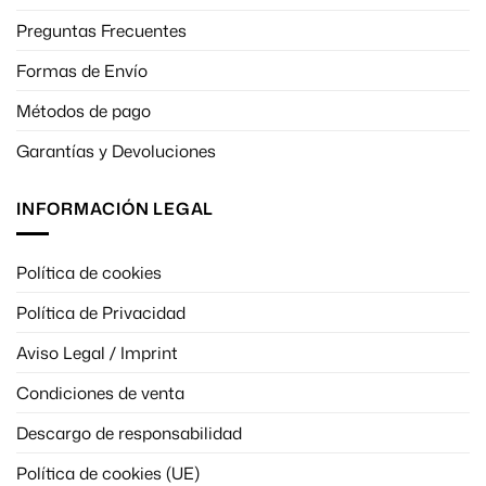
Preguntas Frecuentes
Formas de Envío
Métodos de pago
Garantías y Devoluciones
INFORMACIÓN LEGAL
Política de cookies
Política de Privacidad
Aviso Legal / Imprint
Condiciones de venta
Descargo de responsabilidad
Política de cookies (UE)