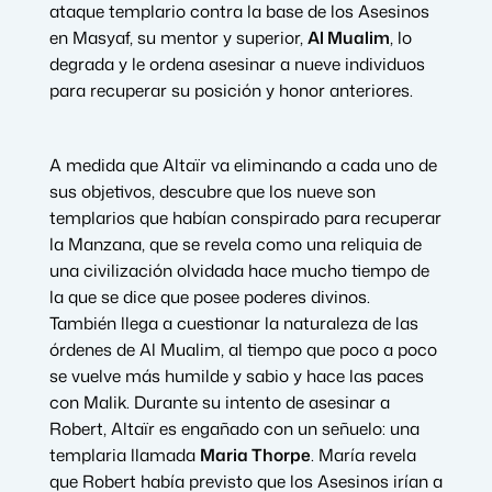
ataque templario contra la base de los Asesinos
en Masyaf, su mentor y superior,
Al Mualim
, lo
degrada y le ordena asesinar a nueve individuos
para recuperar su posición y honor anteriores.
A medida que Altaïr va eliminando a cada uno de
sus objetivos, descubre que los nueve son
templarios que habían conspirado para recuperar
la Manzana, que se revela como una reliquia de
una civilización olvidada hace mucho tiempo de
la que se dice que posee poderes divinos.
También llega a cuestionar la naturaleza de las
órdenes de Al Mualim, al tiempo que poco a poco
se vuelve más humilde y sabio y hace las paces
con Malik. Durante su intento de asesinar a
Robert, Altaïr es engañado con un señuelo: una
templaria llamada
Maria Thorpe
. María revela
que Robert había previsto que los Asesinos irían a