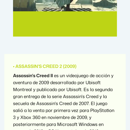
•
ASSASSIN'S CREED 2 (2009)
Assassin's Creed II
es un videojuego de acción y
aventura de 2009 desarrollado por Ubisoft
Montreal y publicado por Ubisoft. Es la segunda
gran entrega de la serie Assassin's Creed y la
secuela de Assassin's Creed de 2007. El juego
salió a la venta por primera vez para PlayStation
3 y Xbox 360 en noviembre de 2009, y
posteriormente para Microsoft Windows en