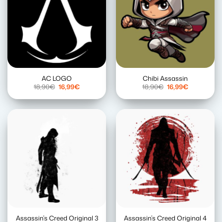
AC LOGO
Chibi Assassin
El
El
El
El
18,90
€
16,99
€
18,90
€
16,99
€
precio
precio
precio
precio
original
actual
original
actual
era:
es:
era:
es:
18,90€.
16,99€.
18,90€.
16,99€.
Assassin’s Creed Original 3
Assassin’s Creed Original 4