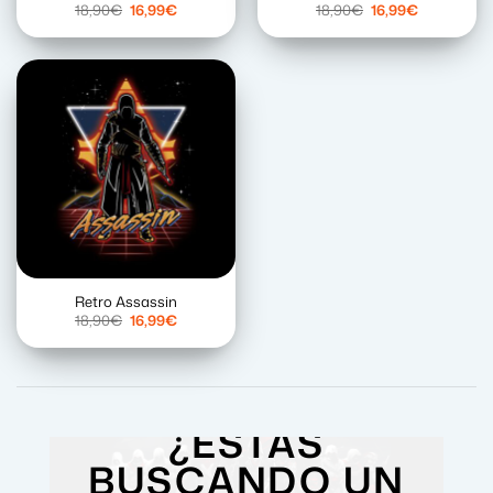
El
El
El
El
18,90
€
16,99
€
18,90
€
16,99
€
precio
precio
precio
precio
original
actual
original
actual
era:
es:
era:
es:
18,90€.
16,99€.
18,90€.
16,99€.
Retro Assassin
El
El
18,90
€
16,99
€
precio
precio
original
actual
era:
es:
18,90€.
16,99€.
¿ESTÁS
BUSCANDO UN