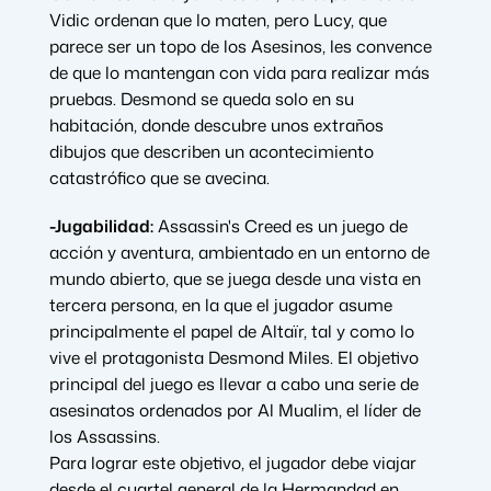
Vidic ordenan que lo maten, pero Lucy, que
parece ser un topo de los Asesinos, les convence
de que lo mantengan con vida para realizar más
pruebas. Desmond se queda solo en su
habitación, donde descubre unos extraños
dibujos que describen un acontecimiento
catastrófico que se avecina.
-Jugabilidad:
Assassin's Creed es un juego de
acción y aventura, ambientado en un entorno de
mundo abierto, que se juega desde una vista en
tercera persona, en la que el jugador asume
principalmente el papel de Altaïr, tal y como lo
vive el protagonista Desmond Miles. El objetivo
principal del juego es llevar a cabo una serie de
asesinatos ordenados por Al Mualim, el líder de
los Assassins.
Para lograr este objetivo, el jugador debe viajar
desde el cuartel general de la Hermandad en