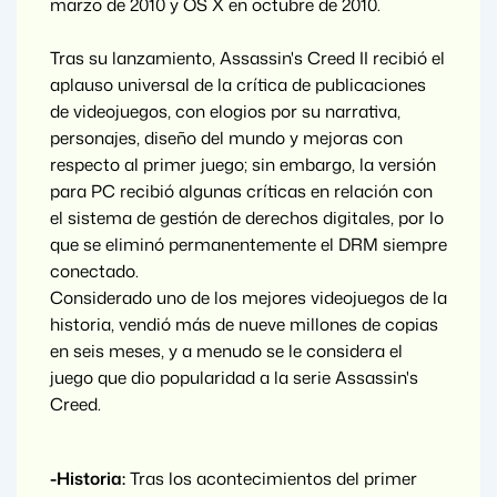
marzo de 2010 y OS X en octubre de 2010.
Tras su lanzamiento, Assassin's Creed II recibió el
aplauso universal de la crítica de publicaciones
de videojuegos, con elogios por su narrativa,
personajes, diseño del mundo y mejoras con
respecto al primer juego; sin embargo, la versión
para PC recibió algunas críticas en relación con
el sistema de gestión de derechos digitales, por lo
que se eliminó permanentemente el DRM siempre
conectado.
Considerado uno de los mejores videojuegos de la
historia, vendió más de nueve millones de copias
en seis meses, y a menudo se le considera el
juego que dio popularidad a la serie Assassin's
Creed.
-Historia:
Tras los acontecimientos del primer