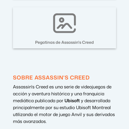
Pegatinas de
Assassin's Creed
SOBRE ASSASSIN'S CREED
Assassin's Creed es una serie de videojuegos de
acción y aventura histórica y una franquicia
mediática publicada por
Ubisoft
y desarrollada
principalmente por su estudio Ubisoft Montreal
utilizando el motor de juego Anvil y sus derivados
más avanzados.