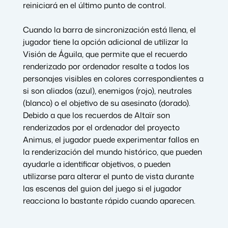
reiniciará en el último punto de control.
Cuando la barra de sincronización está llena, el
jugador tiene la opción adicional de utilizar la
Visión de Águila, que permite que el recuerdo
renderizado por ordenador resalte a todos los
personajes visibles en colores correspondientes a
si son aliados (azul), enemigos (rojo), neutrales
(blanco) o el objetivo de su asesinato (dorado).
Debido a que los recuerdos de Altaïr son
renderizados por el ordenador del proyecto
Animus, el jugador puede experimentar fallos en
la renderización del mundo histórico, que pueden
ayudarle a identificar objetivos, o pueden
utilizarse para alterar el punto de vista durante
las escenas del guion del juego si el jugador
reacciona lo bastante rápido cuando aparecen.