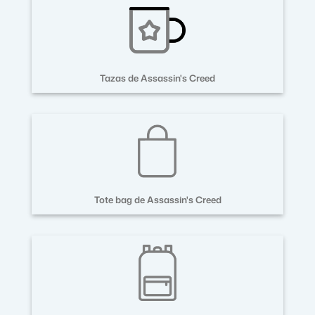
Tazas de
Assassin's Creed
Tote bag de Assassin's Creed