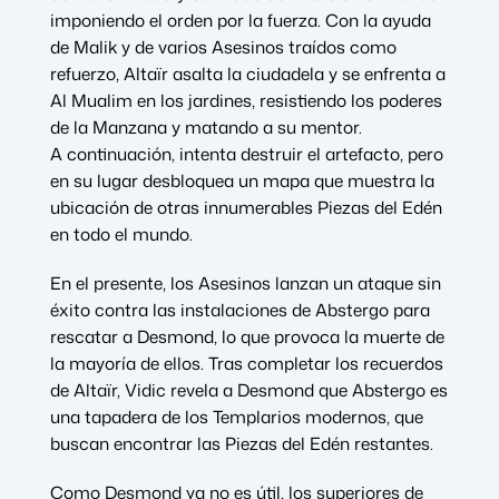
imponiendo el orden por la fuerza. Con la ayuda
de Malik y de varios Asesinos traídos como
refuerzo, Altaïr asalta la ciudadela y se enfrenta a
Al Mualim en los jardines, resistiendo los poderes
de la Manzana y matando a su mentor.
A continuación, intenta destruir el artefacto, pero
en su lugar desbloquea un mapa que muestra la
ubicación de otras innumerables Piezas del Edén
en todo el mundo.
En el presente, los Asesinos lanzan un ataque sin
éxito contra las instalaciones de Abstergo para
rescatar a Desmond, lo que provoca la muerte de
la mayoría de ellos. Tras completar los recuerdos
de Altaïr, Vidic revela a Desmond que Abstergo es
una tapadera de los Templarios modernos, que
buscan encontrar las Piezas del Edén restantes.
Como Desmond ya no es útil, los superiores de