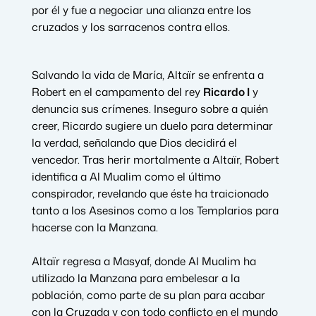
por él y fue a negociar una alianza entre los
cruzados y los sarracenos contra ellos.
Salvando la vida de María, Altaïr se enfrenta a
Robert en el campamento del rey
Ricardo I
y
denuncia sus crímenes. Inseguro sobre a quién
creer, Ricardo sugiere un duelo para determinar
la verdad, señalando que Dios decidirá el
vencedor. Tras herir mortalmente a Altaïr, Robert
identifica a Al Mualim como el último
conspirador, revelando que éste ha traicionado
tanto a los Asesinos como a los Templarios para
hacerse con la Manzana.
Altaïr regresa a Masyaf, donde Al Mualim ha
utilizado la Manzana para embelesar a la
población, como parte de su plan para acabar
con la Cruzada y con todo conflicto en el mundo