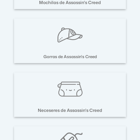
Mochilas de
Assassin's Creed
Gorras de Assassin's Creed
Neceseres de
Assassin's Creed