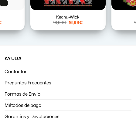
Keanu-Wick
El
El
El
€
18,90
€
16,99
€
precio
precio
precio
l
actual
original
actual
es:
era:
es:
.
16,99€.
18,90€.
16,99€.
AYUDA
Contactar
Preguntas Frecuentes
Formas de Envío
Métodos de pago
Garantías y Devoluciones