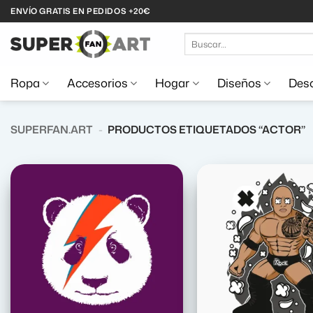
Saltar
ENVÍO GRATIS EN PEDIDOS +20€
al
Buscar
contenido
por:
Ropa
Accesorios
Hogar
Diseños
Desc
SUPERFAN.ART
-
PRODUCTOS ETIQUETADOS “ACTOR”