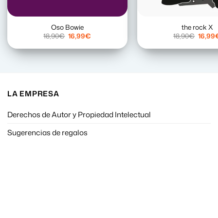
Oso Bowie
the rock X
El
El
El
18,90
€
16,99
€
18,90
€
16,99
precio
precio
precio
original
actual
origina
era:
es:
era:
18,90€.
16,99€.
18,90€
LA EMPRESA
Derechos de Autor y Propiedad Intelectual
Sugerencias de regalos