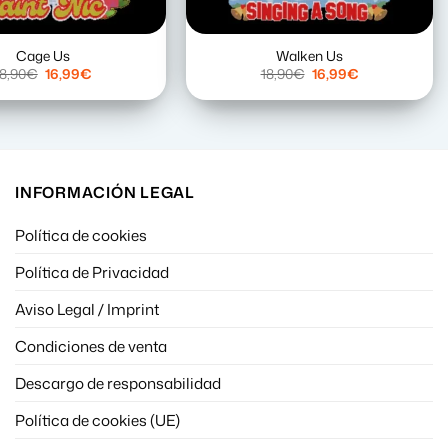
Cage Us
Walken Us
El
El
El
El
18,90
€
16,99
€
18,90
€
16,99
€
precio
precio
precio
precio
original
actual
original
actual
era:
es:
era:
es:
18,90€.
16,99€.
18,90€.
16,99€.
INFORMACIÓN LEGAL
Política de cookies
Política de Privacidad
Aviso Legal / Imprint
Condiciones de venta
Descargo de responsabilidad
Política de cookies (UE)