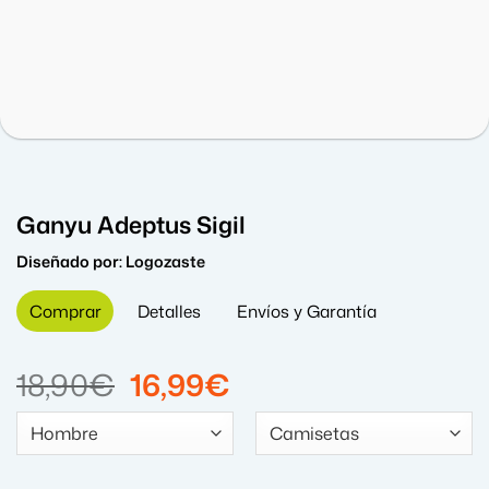
Ganyu Adeptus Sigil
Diseñado por:
Logozaste
Comprar
Detalles
Envíos y Garantía
El
El
18,90
€
16,99
€
precio
precio
original
actual
era:
es: