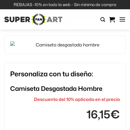
Saltar
REBAJAS -10% en toda la web - Sin mínimo de compra
al
contenido
Personaliza con tu diseño:
Camiseta Desgastada Hombre
Descuento del 10% aplicado en el precio
16,15
€