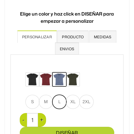
Elige un color y haz click en DISEÑAR para
empezar a personalizar
PERSONALIZAR
PRODUCTO
MEDIDAS
ENVIOS
S
M
L
XL
2XL
Camiseta Desgastada Hombre cantidad
DISEÑAR