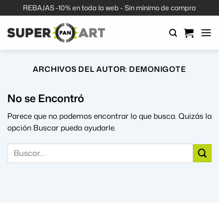
Saltar
REBAJAS -10% en toda la web - Sin mínimo de compra
al
contenido
ARCHIVOS DEL AUTOR:
DEMONIGOTE
No se Encontró
Parece que no podemos encontrar lo que busca. Quizás la
opción Buscar pueda ayudarle.