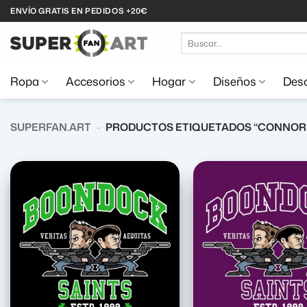
Saltar
ENVÍO GRATIS EN PEDIDOS +20€
al
Buscar
contenido
por:
Ropa
Accesorios
Hogar
Diseños
Desc
SUPERFAN.ART
-
PRODUCTOS ETIQUETADOS “CONNO