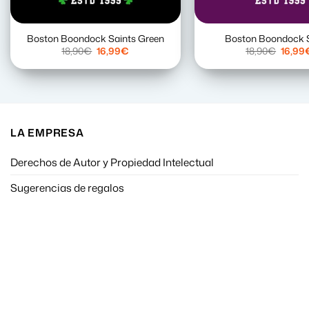
Boston Boondock Saints Green
Boston Boondock 
El
El
El
18,90
€
16,99
€
18,90
€
16,99
precio
precio
precio
original
actual
origina
era:
es:
era:
18,90€.
16,99€.
18,90€
LA EMPRESA
Derechos de Autor y Propiedad Intelectual
Sugerencias de regalos