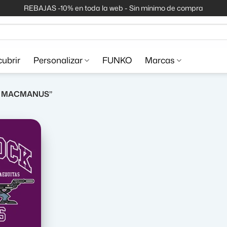
REBAJAS -10% en toda la web - Sin mínimo de compra
ubrir
Personalizar
FUNKO
Marcas
R MACMANUS”