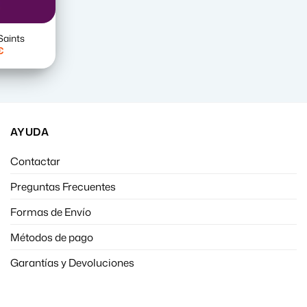
Saints
El
€
precio
l
actual
es:
.
16,99€.
AYUDA
Contactar
Preguntas Frecuentes
Formas de Envío
Métodos de pago
Garantías y Devoluciones