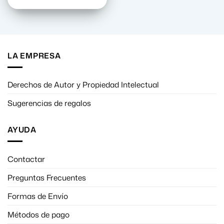
precio
precio
original
actual
era:
es:
18,90€.
16,99€.
LA EMPRESA
Derechos de Autor y Propiedad Intelectual
Sugerencias de regalos
AYUDA
Contactar
Preguntas Frecuentes
Formas de Envío
Métodos de pago