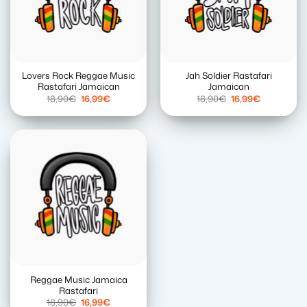
Lovers Rock Reggae Music
Jah Soldier Rastafari
Rastafari Jamaican
Jamaican
El
El
El
El
18,90
€
16,99
€
18,90
€
16,99
€
precio
precio
precio
precio
original
actual
original
actual
era:
es:
era:
es:
18,90€.
16,99€.
18,90€.
16,99€.
Reggae Music Jamaica
Rastafari
El
El
18,90
€
16,99
€