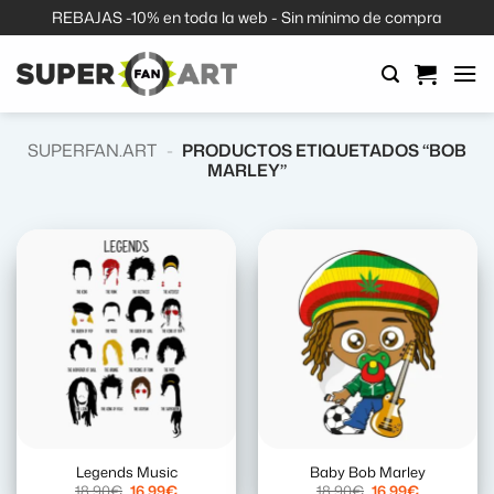
Saltar
REBAJAS -10% en toda la web - Sin mínimo de compra
al
contenido
SUPERFAN.ART
-
PRODUCTOS ETIQUETADOS “BOB
MARLEY”
Legends Music
Baby Bob Marley
El
El
El
El
18,90
€
16,99
€
18,90
€
16,99
€