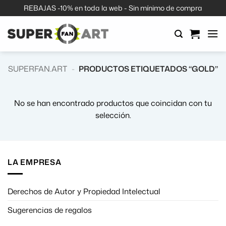
Saltar
REBAJAS -10% en toda la web - Sin mínimo de compra
al
contenido
SUPERFAN.ART
-
PRODUCTOS ETIQUETADOS “GOLD”
No se han encontrado productos que coincidan con tu
selección.
LA EMPRESA
Derechos de Autor y Propiedad Intelectual
Sugerencias de regalos