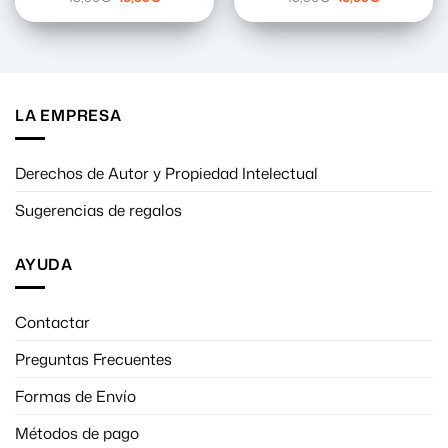
precio
precio
precio
precio
original
actual
original
actual
era:
es:
era:
es:
18,90€.
16,99€.
18,90€.
16,99€.
LA EMPRESA
Derechos de Autor y Propiedad Intelectual
Sugerencias de regalos
AYUDA
Contactar
Preguntas Frecuentes
Formas de Envío
Métodos de pago