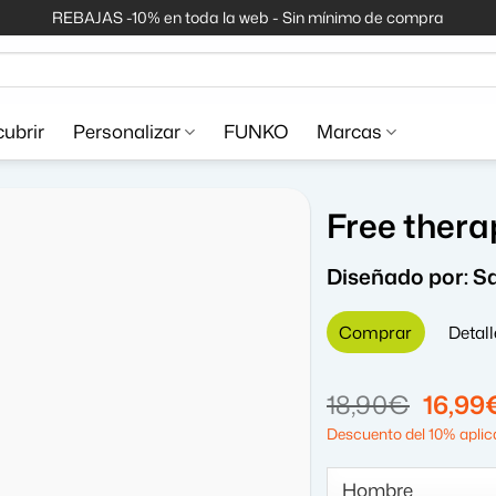
REBAJAS -10% en toda la web - Sin mínimo de compra
ubrir
Personalizar
FUNKO
Marcas
Free thera
Diseñado por:
S
Comprar
Detall
El
18,90
€
16,99
precio
Descuento del 10% aplica
origin
era: