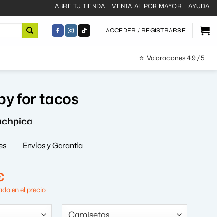
ABRE TU TIENDA
VENTA AL POR MAYOR
AYUDA
ACCEDER / REGISTRARSE
⭐
Valoraciones 4.9 / 5
py for tacos
achpica
es
Envíos y Garantía
El
€
precio
do en el precio
al
actual
es: