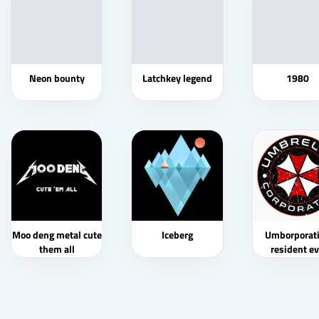
Neon bounty
Latchkey legend
1980
Moo deng metal cute
Iceberg
Umborporat
them all
resident ev