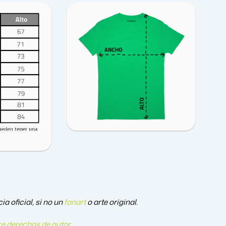
a oficial, si no un
fanart
o arte original.
e derechos de autor
.