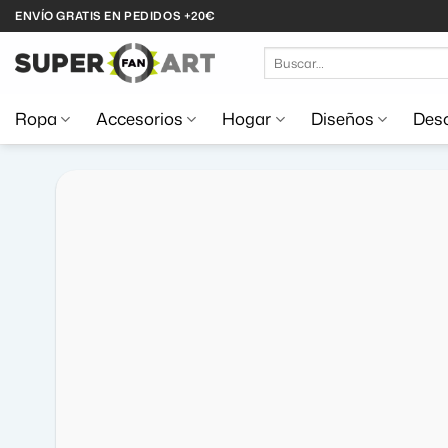
Saltar
ENVÍO GRATIS EN PEDIDOS +20€
al
Buscar
contenido
por:
Ropa
Accesorios
Hogar
Diseños
Desc