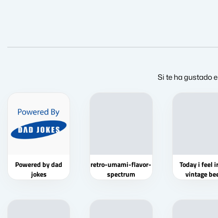
Si te ha gustado e
Powered by dad
retro-umami-flavor-
Today i feel i
jokes
spectrum
vintage be