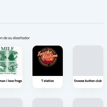
ión de su diseñador
man i love frogs
T station
Snooze button club