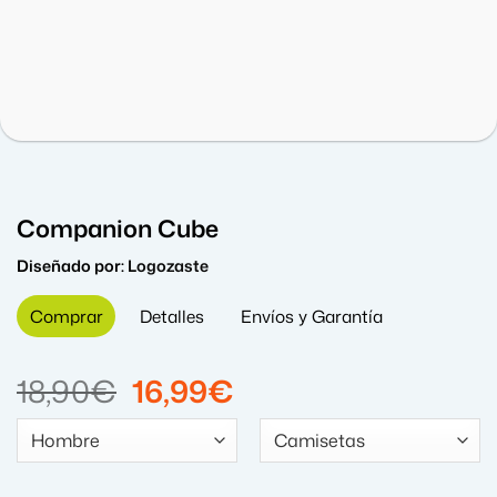
Companion Cube
Diseñado por:
Logozaste
Comprar
Detalles
Envíos y Garantía
El
El
18,90
€
16,99
€
precio
precio
original
actual
era:
es: