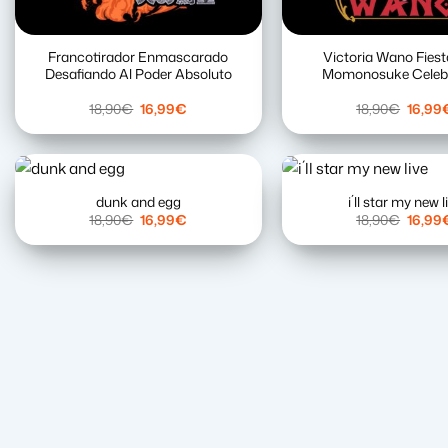
Francotirador Enmascarado
Victoria Wano Fiest
Desafiando Al Poder Absoluto
Momonosuke Celeb
El
El
El
18,90
€
16,99
€
18,90
€
16,99
precio
precio
precio
original
actual
origina
era:
es:
era:
18,90€.
16,99€.
18,90€
dunk and egg
i´ll star my new l
El
El
El
18,90
€
16,99
€
18,90
€
16,99
precio
precio
precio
original
actual
origina
era:
es:
era:
18,90€.
16,99€.
18,90€