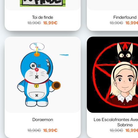
Toi de finde
Finderfound
El
El
El
18,90
€
16,99
€
18,90
€
16,99
precio
precio
precio
original
actual
origina
era:
es:
era:
18,90€.
16,99€.
18,90€
Las Escalofriantes Ave
Doraemon
Sabrina
El
El
El
18,90
€
16,99
€
18,90
€
16,99
precio
precio
precio
original
actual
origina