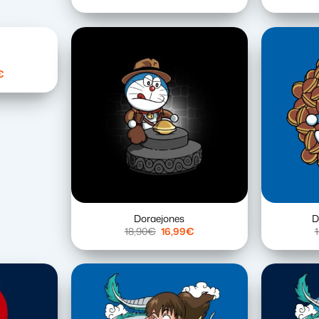
precio
precio
original
actual
era:
es:
18,90€.
16,99€.
El
€
precio
l
actual
es:
.
16,99€.
Doraejones
D
El
El
18,90
€
16,99
€
precio
precio
original
actual
era:
es:
18,90€.
16,99€.