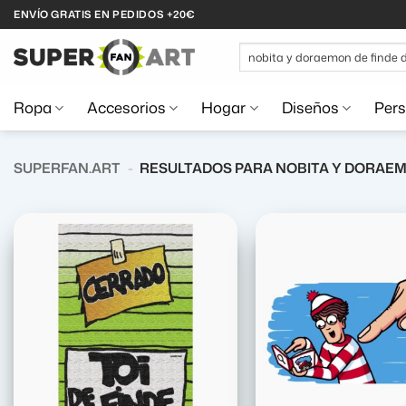
Saltar
ENVÍO GRATIS EN PEDIDOS +20€
al
Buscar
contenido
por:
Ropa
Accesorios
Hogar
Diseños
Pers
SUPERFAN.ART
-
RESULTADOS PARA NOBITA Y DORAEM