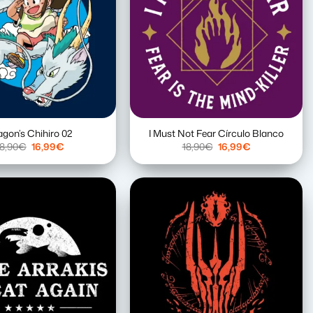
agon’s Chihiro 02
I Must Not Fear Círculo Blanco
El
El
El
El
18,90
€
16,99
€
18,90
€
16,99
€
precio
precio
precio
precio
original
actual
original
actual
era:
es:
era:
es:
18,90€.
16,99€.
18,90€.
16,99€.