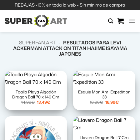
Saltar
REBAJAS -10% en toda la web - Sin mínimo de compra
al
contenido
SUPERFAN.ART
-
RESULTADOS PARA LEVI
ACKERMAN ATTACK ON TITAN HAJIME ISAYAMA
JAPONES
Toalla Playa Algodón
Esquie Mon Ami Expedition
Dragon Ball 70 x 140 Cm
33
El
El
El
El
14,99
€
13,49
€
18,90
€
16,99
€
precio
precio
precio
precio
original
actual
original
actual
era:
es:
era:
es:
14,99€.
13,49€.
18,90€.
16,99€.
Llavero Dragon Ball 7 Cm