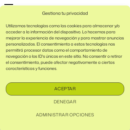
Gestiona tu privacidad
Política de cookies
Política de Privacidad
Utilizamos tecnologías como las cookies para almacenar y/o
acceder a la información del dispositivo. Lo hacemos para
Aviso Legal / Imprint
mejorar la experiencia de navegación y para mostrar anuncios
personalizados. El consentimiento a estas tecnologías nos
Condiciones de venta
permitirá procesar datos como el comportamiento de
navegación o los ID's únicos en este sitio. No consentir o retirar
Descargo de responsabilidad
el consentimiento, puede afectar negativamente a ciertas
Política de cookies (UE)
características y funciones.
Condiciones generales de contratación
ACEPTAR
Visa
MasterCard
Apple
Google
PayPal
DENEGAR
Pay
Pay
Copyright 2026 ©
SuperFAN.art
· Una web de Rafa's Textiles S.L. |
ADMINISTRAR OPCIONES
Todas las marcas comerciales son propiedad de sus respectivos
dueños.