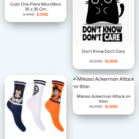
Cojín One Piece Microfibra
35 x 35 Cm
El
El
9,99
€
8,99
€
precio
precio
original
actual
era:
es:
9,99€.
8,99€.
Don’t Know Don’t Care
El
El
18,90
€
16,99
€
precio
precio
original
actual
era:
es:
18,90€.
16,99€.
Mikasa Ackerman Attack on
titan
El
El
18,90
€
16,99
€
precio
precio
original
actual
era:
es:
18,90€.
16,99€.