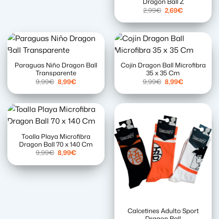
Dragon Ball Z
El
El
2,99
€
2,69
€
precio
precio
original
actual
era:
es:
2,99€.
2,69€.
Paraguas Niño Dragon Ball
Cojín Dragon Ball Microfibra
Transparente
35 x 35 Cm
El
El
El
El
9,99
€
8,99
€
9,99
€
8,99
€
precio
precio
precio
precio
original
actual
original
actual
era:
es:
era:
es:
9,99€.
8,99€.
9,99€.
8,99€.
Toalla Playa Microfibra
Dragon Ball 70 x 140 Cm
El
El
9,99
€
8,99
€
precio
precio
original
actual
era:
es:
9,99€.
8,99€.
Calcetines Adulto Sport
Dragon Ball